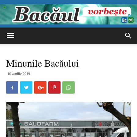
Bacăul
Minunile Bacăului
vorbește
10 aprilie 2019