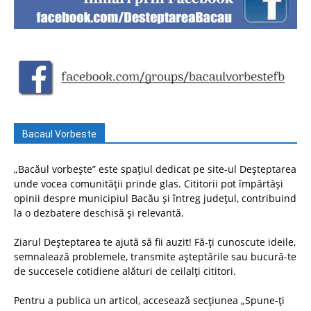
Bacaul Vorbeste
„Bacăul vorbește” este spațiul dedicat pe site-ul Deșteptarea
unde vocea comunității prinde glas. Cititorii pot împărtăși
opinii despre municipiul Bacău și întreg județul, contribuind
la o dezbatere deschisă și relevantă.
Ziarul Deșteptarea te ajută să fii auzit! Fă-ți cunoscute ideile,
semnalează problemele, transmite așteptările sau bucură-te
de succesele cotidiene alături de ceilalți cititori.
Pentru a publica un articol, accesează secțiunea „Spune-ți