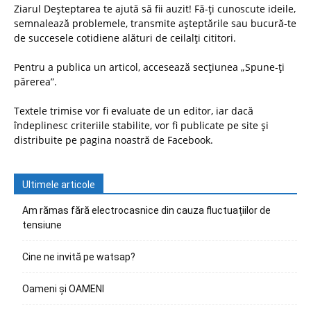
Ziarul Deșteptarea te ajută să fii auzit! Fă-ți cunoscute ideile,
semnalează problemele, transmite așteptările sau bucură-te
de succesele cotidiene alături de ceilalți cititori.
Pentru a publica un articol, accesează secțiunea „Spune-ți
părerea”.
Textele trimise vor fi evaluate de un editor, iar dacă
îndeplinesc criteriile stabilite, vor fi publicate pe site și
distribuite pe pagina noastră de Facebook.
Ultimele articole
Am rămas fără electrocasnice din cauza fluctuațiilor de
tensiune
Cine ne invită pe watsap?
Oameni și OAMENI