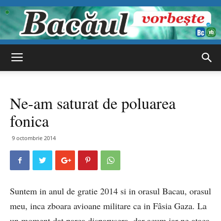
Bacăul
Ne-am saturat de poluarea
vorbește
fonica
9 octombrie 2014
Suntem in anul de gratie 2014 si in orasul Bacau, orasul
meu, inca zboara avioane militare ca in Fâsia Gaza. La
un moment dat parca disparusera, dar acum iar ne ataca