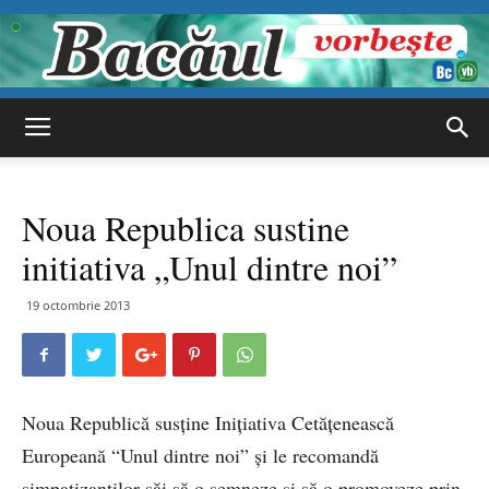
Bacăul
Noua Republica sustine
vorbește
initiativa „Unul dintre noi”
19 octombrie 2013
Noua Republică susţine Inițiativa Cetăţenească
Europeană “Unul dintre noi” şi le recomandă
simpatizanţilor săi să o semneze şi să o promoveze prin