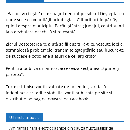
„Bacăul vorbește” este spațiul dedicat pe site-ul Deșteptarea
unde vocea comunității prinde glas. Cititorii pot împărtăși
opinii despre municipiul Bacău și întreg județul, contribuind
la o dezbatere deschisă și relevantă.
Ziarul Deșteptarea te ajută să fii auzit! Fă-ți cunoscute ideile,
semnalează problemele, transmite așteptările sau bucură-te
de succesele cotidiene alături de ceilalți cititori.
Pentru a publica un articol, accesează secțiunea „Spune-ți
părerea”.
Textele trimise vor fi evaluate de un editor, iar dacă
îndeplinesc criteriile stabilite, vor fi publicate pe site și
distribuite pe pagina noastră de Facebook.
Ultimele articole
Am rămas fără electrocasnice din cauza fluctuațiilor de