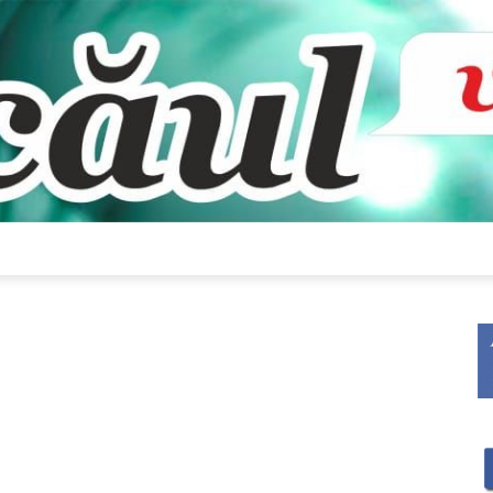
Bacăul
vorbește