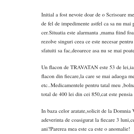
Initial a fost nevoie doar de o Scrisoare m
de fel de impedimente astfel ca sa nu mai p
cer.Situatia este alarmanta ,mama fiind foar
rezolve singuri ceea ce este necesar pent
sfatuiti sa fac,deoarece asa nu se mai poat
Un flacon de TRAVATAN este 53 de lei,i
flacon din fiecare,la care se mai adaoga m
etc..Medicamentele pentru tatal meu ,boln
total de 400 lei din cei 850,cat este pensia 
In baza celor aratate,solicit de la Domnia 
adeverinta de coasigurat la fiecare 3 luni,
ani?Parerea mea este ca este o anomalie!