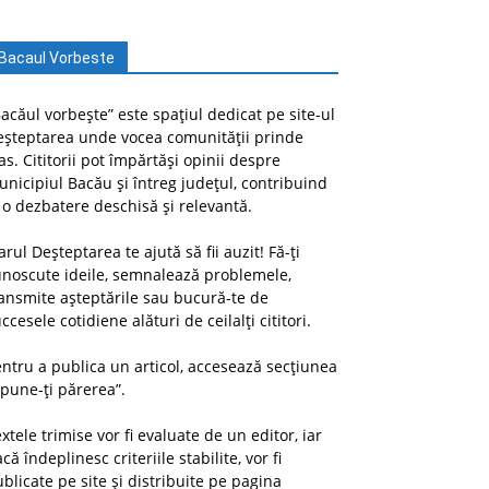
Bacaul Vorbeste
acăul vorbește” este spațiul dedicat pe site-ul
eșteptarea unde vocea comunității prinde
as. Cititorii pot împărtăși opinii despre
nicipiul Bacău și întreg județul, contribuind
 o dezbatere deschisă și relevantă.
arul Deșteptarea te ajută să fii auzit! Fă-ți
unoscute ideile, semnalează problemele,
ansmite așteptările sau bucură-te de
ccesele cotidiene alături de ceilalți cititori.
ntru a publica un articol, accesează secțiunea
pune-ți părerea”.
xtele trimise vor fi evaluate de un editor, iar
că îndeplinesc criteriile stabilite, vor fi
blicate pe site și distribuite pe pagina