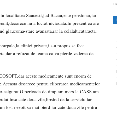
n
n localitatea Saucesti,jud Bacau,este pensionar,iar
enit,deoarece nu a lucrat niciodata.In prezent ea are
d glaucoma-stare avansata,iar la celalalt,cataracta.
trpale,la clinici private,i s-a propus sa faca
cta,dar a refuzat de teama ca va pierde vederea de
i COSOPT,dar aceste medicamente sunt enorm de
e.Aceasta deoarece pentru eliberarea medicamentelor
co-asigurat.O perioada de timp am mers la CASS am
dut insa cate doua zile,lipsind de la serviciu,iar
am fost nevoit sa mai pierd iar cate doua zile pentru