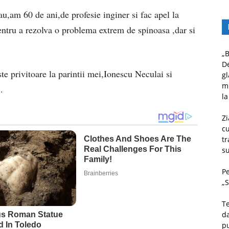
,am 60 de ani,de profesie inginer si fac apel la
ntru a rezolva o problema extrem de spinoasa ,dar si
„B
D
ste privitoare la parintii mei,Ionescu Neculai si
gl
mu
.
la
Zi
c
tr
su
Pe
„S
Te
da
pu