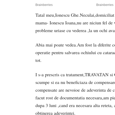
Tatal meu,Ionescu Ghe.Neculai,domiciliat i
mama- Ionescu Ioana,nu are niciun fel de v
probleme uriase cu vederea ,la un ochi avan
Abia mai poate vedea.Am fost la diferite con
operatie pentru salvarea ochiului cu catara
tot.
I s-a prescris ca tratament,TRAVATAN s
scumpe si ea nu beneficiaza de compensar
compensate are nevoioe de adeverinta de 
facut rost de documentatia necesara,am pier
dupa 3 luni ,cand era necesara alta reteta, 
obtinerea adeverintei.