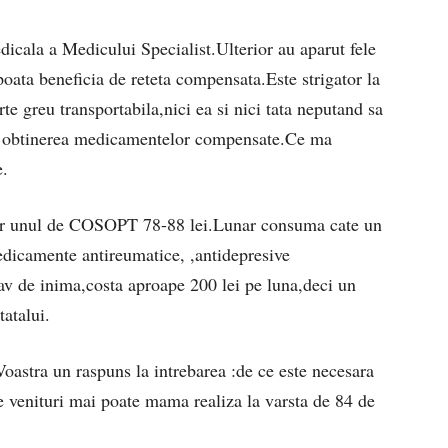
edicala a Medicului Specialist.Ulterior au aparut fele
oata beneficia de reteta compensata.Este strigator la
te greu transportabila,nici ea si nici tata neputand sa
ru obtinerea medicamentelor compensate.Ce ma
e.
ar unul de COSOPT 78-88 lei.Lunar consuma cate un
edicamente antireumatice, ,antidepresive
av de inima,costa aproape 200 lei pe luna,deci un
tatalui.
Voastra un raspuns la intrebarea :de ce este necesara
ce venituri mai poate mama realiza la varsta de 84 de