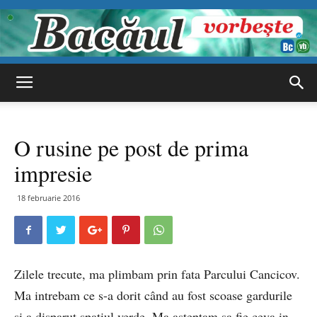
Bacăul
O rusine pe post de prima
vorbește
impresie
18 februarie 2016
Zilele trecute, ma plimbam prin fata Parcului Cancicov.
Ma intrebam ce s-a dorit când au fost scoase gardurile
si a disparut spatiul verde. Ma asteptam sa fie ceva in