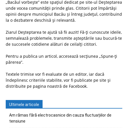
„Bacăul vorbește” este spațiul dedicat pe site-ul Deșteptarea
unde vocea comunității prinde glas. Cititorii pot împărtăși
opinii despre municipiul Bacău și întreg județul, contribuind
la o dezbatere deschisă și relevantă.
Ziarul Deșteptarea te ajută să fii auzit! Fă-ți cunoscute ideile,
semnalează problemele, transmite așteptările sau bucură-te
de succesele cotidiene alături de ceilalți cititori.
Pentru a publica un articol, accesează secțiunea „Spune-ți
părerea”.
Textele trimise vor fi evaluate de un editor, iar dacă
îndeplinesc criteriile stabilite, vor fi publicate pe site și
distribuite pe pagina noastră de Facebook.
Ultimele articole
Am rămas fără electrocasnice din cauza fluctuațiilor de
tensiune