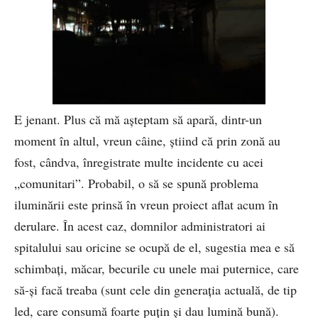
E jenant. Plus că mă așteptam să apară, dintr-un
moment în altul, vreun câine, știind că prin zonă au
fost, cândva, înregistrate multe incidente cu acei
„comunitari”. Probabil, o să se spună problema
iluminării este prinsă în vreun proiect aflat acum în
derulare. În acest caz, domnilor administratori ai
spitalului sau oricine se ocupă de el, sugestia mea e să
schimbați, măcar, becurile cu unele mai puternice, care
să-și facă treaba (sunt cele din generația actuală, de tip
led, care consumă foarte puțin și dau lumină bună).