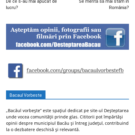
De ce s-au mai apucat de
Se merită să mai stăm în
lucru?
România?
Bacaul Vorbeste
„Bacăul vorbește” este spațiul dedicat pe site-ul Deșteptarea
unde vocea comunității prinde glas. Cititorii pot împărtăși
opinii despre municipiul Bacău și întreg județul, contribuind
la o dezbatere deschisă și relevantă.