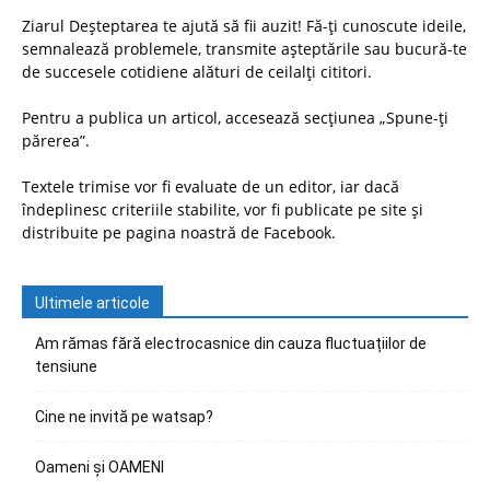
Ziarul Deșteptarea te ajută să fii auzit! Fă-ți cunoscute ideile,
semnalează problemele, transmite așteptările sau bucură-te
de succesele cotidiene alături de ceilalți cititori.
Pentru a publica un articol, accesează secțiunea „Spune-ți
părerea”.
Textele trimise vor fi evaluate de un editor, iar dacă
îndeplinesc criteriile stabilite, vor fi publicate pe site și
distribuite pe pagina noastră de Facebook.
Ultimele articole
Am rămas fără electrocasnice din cauza fluctuațiilor de
tensiune
Cine ne invită pe watsap?
Oameni și OAMENI