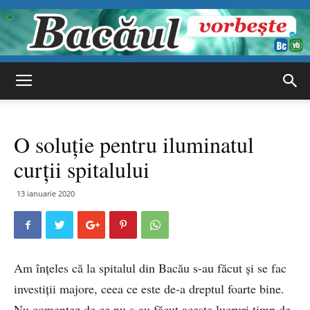
Bacăul
O soluție pentru iluminatul
vorbește
curții spitalului
13 ianuarie 2020
Am înțeles că la spitalul din Bacău s-au făcut și se fac
investiții majore, ceea ce este de-a dreptul foarte bine.
Nu comentez de ce nu s-au făcut aceste lucruri timp de