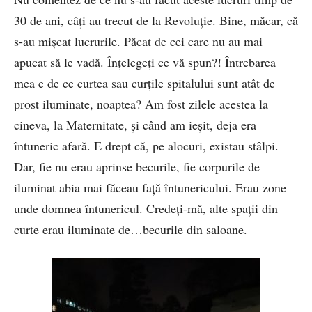
30 de ani, câți au trecut de la Revoluție. Bine, măcar, că
s-au mișcat lucrurile. Păcat de cei care nu au mai
apucat să le vadă. Înțelegeți ce vă spun?! Întrebarea
mea e de ce curtea sau curțile spitalului sunt atât de
prost iluminate, noaptea? Am fost zilele acestea la
cineva, la Maternitate, și când am ieșit, deja era
întuneric afară. E drept că, pe alocuri, existau stâlpi.
Dar, fie nu erau aprinse becurile, fie corpurile de
iluminat abia mai făceau față întunericului. Erau zone
unde domnea întunericul. Credeți-mă, alte spații din
curte erau iluminate de…becurile din saloane.