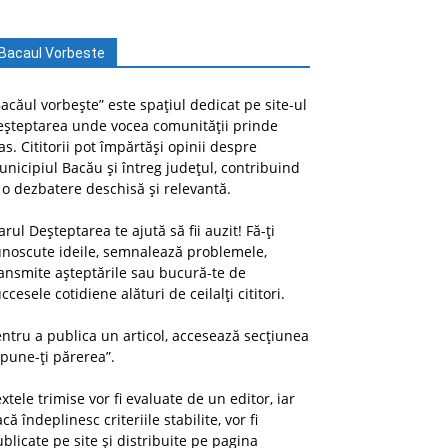
Bacaul Vorbeste
acăul vorbește” este spațiul dedicat pe site-ul
eșteptarea unde vocea comunității prinde
as. Cititorii pot împărtăși opinii despre
nicipiul Bacău și întreg județul, contribuind
 o dezbatere deschisă și relevantă.
arul Deșteptarea te ajută să fii auzit! Fă-ți
unoscute ideile, semnalează problemele,
ansmite așteptările sau bucură-te de
ccesele cotidiene alături de ceilalți cititori.
ntru a publica un articol, accesează secțiunea
pune-ți părerea”.
xtele trimise vor fi evaluate de un editor, iar
că îndeplinesc criteriile stabilite, vor fi
blicate pe site și distribuite pe pagina