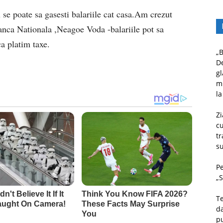
u se poate sa gasesti balariile cat casa.Am crezut
-Banca Nationala ,Neagoe Voda -balariile pot sa
ca platim taxe.
„B
D
gl
mu
la
Zi
c
tr
su
Pe
„S
Te
da
pu