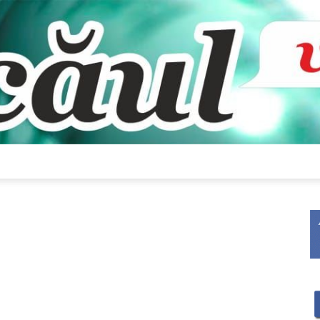
Bacăul
vorbește