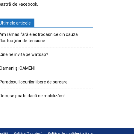
oastră de Facebook.
Ultimele articole
Am rămas fără electrocasnice din cauza
fluctuațiilor de tensiune
Cine ne invită pe watsap?
Oameni și OAMENI
Paradoxul locurilor libere de parcare
Deci, se poate dacă ne mobilizăm!
ndiții
Politica “Cookies”
Politica de confidențialitate