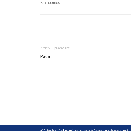
Articolul precedent
Pacat…
© "Bacăul Vorbeste" este marcă înregistrată a societăț