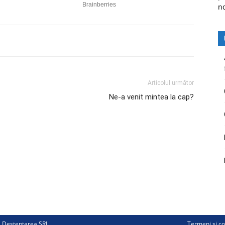
n
Articolul următor
Ne-a venit mintea la cap?
ii Deșteptarea SRL
Termeni și co