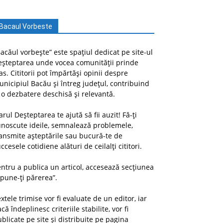
Bacaul Vorbeste
acăul vorbește” este spațiul dedicat pe site-ul
eșteptarea unde vocea comunității prinde
as. Cititorii pot împărtăși opinii despre
nicipiul Bacău și întreg județul, contribuind
 o dezbatere deschisă și relevantă.
arul Deșteptarea te ajută să fii auzit! Fă-ți
unoscute ideile, semnalează problemele,
ansmite așteptările sau bucură-te de
ccesele cotidiene alături de ceilalți cititori.
ntru a publica un articol, accesează secțiunea
pune-ți părerea”.
xtele trimise vor fi evaluate de un editor, iar
că îndeplinesc criteriile stabilite, vor fi
blicate pe site și distribuite pe pagina