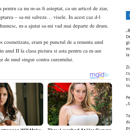
entru ca nu m-as fi asteptat, ca un articol de ziar,
ptarea – sa-mi salveze… visele. In acest caz d-l
ltumesc, m-a ajutat sa-mi vad mai departe de drum.
„B
D
mos cosmetizata, eram pe punctul de a renunta anul
gl
mu
n anul II la clasa pictura si asta pentru ca m-am
la
e de unul singur contra curentului.
Zi
c
tr
su
Pe
„S
Te
da
pu