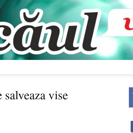
Bacăul
e salveaza vise
vorbește