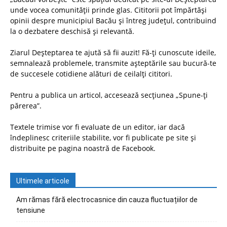
unde vocea comunității prinde glas. Cititorii pot împărtăși
opinii despre municipiul Bacău și întreg județul, contribuind
la o dezbatere deschisă și relevantă.
Ziarul Deșteptarea te ajută să fii auzit! Fă-ți cunoscute ideile,
semnalează problemele, transmite așteptările sau bucură-te
de succesele cotidiene alături de ceilalți cititori.
Pentru a publica un articol, accesează secțiunea „Spune-ți
părerea”.
Textele trimise vor fi evaluate de un editor, iar dacă
îndeplinesc criteriile stabilite, vor fi publicate pe site și
distribuite pe pagina noastră de Facebook.
Ultimele articole
Am rămas fără electrocasnice din cauza fluctuațiilor de
tensiune