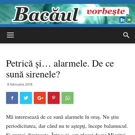
Bacăul
Petrică şi… alarmele. De ce
vorbește
sună sirenele?
8 februarie 2018
Mă interesează de ce sună alarmele în oraş. Nu ştiu
periodicitatea, dar când nu te aştepţi, începe balamucul.
Şi numai dimineaţa. Într-o zi, am plecat de pe Mioriţei,