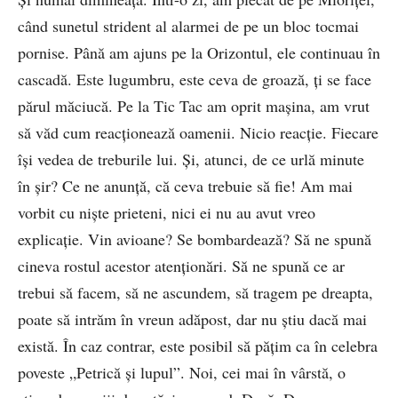
când sunetul strident al alarmei de pe un bloc tocmai
pornise. Până am ajuns pe la Orizontul, ele continuau în
cascadă. Este lugumbru, este ceva de groază, ţi se face
părul măciucă. Pe la Tic Tac am oprit maşina, am vrut
să văd cum reacţionează oamenii. Nicio reacţie. Fiecare
îşi vedea de treburile lui. Şi, atunci, de ce urlă minute
în şir? Ce ne anunţă, că ceva trebuie să fie! Am mai
vorbit cu nişte prieteni, nici ei nu au avut vreo
explicaţie. Vin avioane? Se bombardează? Să ne spună
cineva rostul acestor atenţionări. Să ne spună ce ar
trebui să facem, să ne ascundem, să tragem pe dreapta,
poate să intrăm în vreun adăpost, dar nu ştiu dacă mai
există. În caz contrar, este posibil să păţim ca în celebra
poveste „Petrică şi lupul”. Noi, cei mai în vârstă, o