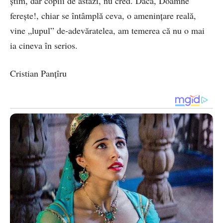
ştim, dar copiii de astăzi, nu cred. Dacă, Doamne
fereşte!, chiar se întâmplă ceva, o ameninţare reală,
vine „lupul” de-adevăratelea, am temerea că nu o mai
ia cineva în serios.
Cristian Panţîru