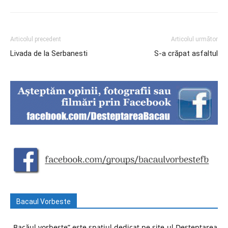
Articolul precedent
Articolul următor
Livada de la Serbanesti
S-a crăpat asfaltul
Bacaul Vorbeste
„Bacăul vorbește” este spațiul dedicat pe site-ul Deșteptarea