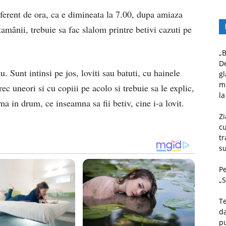
iferent de ora, ca e dimineata la 7.00, dupa amiaza
amânii, trebuie sa fac slalom printre betivi cazuti pe
„B
D
 Sunt intinsi pe jos, loviti sau batuti, cu hainele
gl
mu
ec uneori si cu copiii pe acolo si trebuie sa le explic,
la
a in drum, ce inseamna sa fii betiv, cine i-a lovit.
Zi
c
tr
su
Pe
„S
Te
da
pu