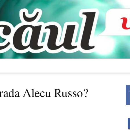
Bacăul
strada Alecu Russo?
vorbește