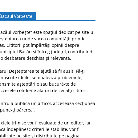
Bacaul Vorbeste
acăul vorbește” este spațiul dedicat pe site-ul
eșteptarea unde vocea comunității prinde
as. Cititorii pot împărtăși opinii despre
nicipiul Bacău și întreg județul, contribuind
 o dezbatere deschisă și relevantă.
arul Deșteptarea te ajută să fii auzit! Fă-ți
unoscute ideile, semnalează problemele,
ansmite așteptările sau bucură-te de
ccesele cotidiene alături de ceilalți cititori.
ntru a publica un articol, accesează secțiunea
pune-ți părerea”.
xtele trimise vor fi evaluate de un editor, iar
că îndeplinesc criteriile stabilite, vor fi
blicate pe site și distribuite pe pagina