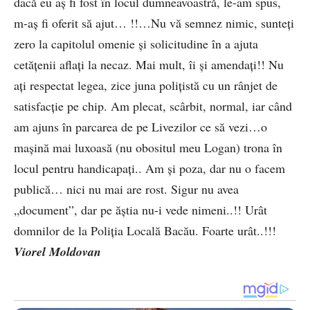
dacă eu aș fi fost în locul dumneavoastră, le-am spus,
m-aș fi oferit să ajut… !!…Nu vă semnez nimic, sunteți
zero la capitolul omenie și solicitudine în a ajuta
cetățenii aflați la necaz. Mai mult, îi și amendați!! Nu
ați respectat legea, zice juna polițistă cu un rânjet de
satisfacție pe chip. Am plecat, scârbit, normal, iar când
am ajuns în parcarea de pe Livezilor ce să vezi…o
mașină mai luxoasă (nu obositul meu Logan) trona în
locul pentru handicapați.. Am și poza, dar nu o facem
publică… nici nu mai are rost. Sigur nu avea
„document”, dar pe ăștia nu-i vede nimeni..!! Urât
domnilor de la Poliția Locală Bacău. Foarte urât..!!!
Viorel Moldovan