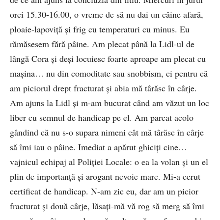
orei 15.30-16.00, o vreme de să nu dai un câine afară,
ploaie-lapoviță și frig cu temperaturi cu minus. Eu
rămăsesem fără pâine. Am plecat până la Lidl-ul de
lângă Cora și deși locuiesc foarte aproape am plecat cu
mașina… nu din comoditate sau snobbism, ci pentru că
am piciorul drept fracturat și abia mă târăsc în cârje.
Am ajuns la Lidl și m-am bucurat când am văzut un loc
liber cu semnul de handicap pe el. Am parcat acolo
gândind că nu s-o supara nimeni cât mă târăsc în cârje
să îmi iau o pâine. Imediat a apărut ghiciți cine…
vajnicul echipaj al Poliției Locale: o ea la volan și un el
plin de importanță și arogant nevoie mare. Mi-a cerut
certificat de handicap. N-am zic eu, dar am un picior
fracturat și două cârje, lăsați-mă vă rog să merg să îmi