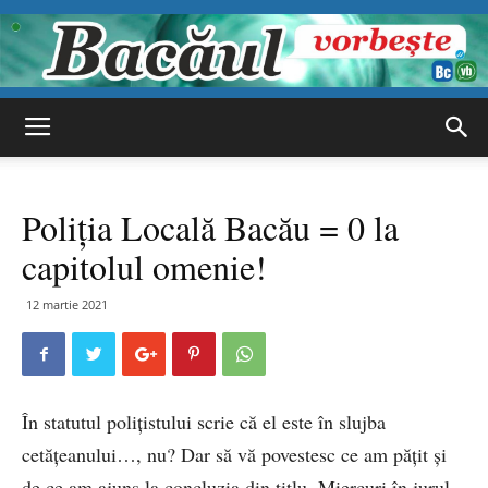
Bacăul
Poliția Locală Bacău = 0 la
vorbește
capitolul omenie!
12 martie 2021
În statutul polițistului scrie că el este în slujba
cetățeanului…, nu? Dar să vă povestesc ce am pățit și
de ce am ajuns la concluzia din titlu. Miercuri în jurul