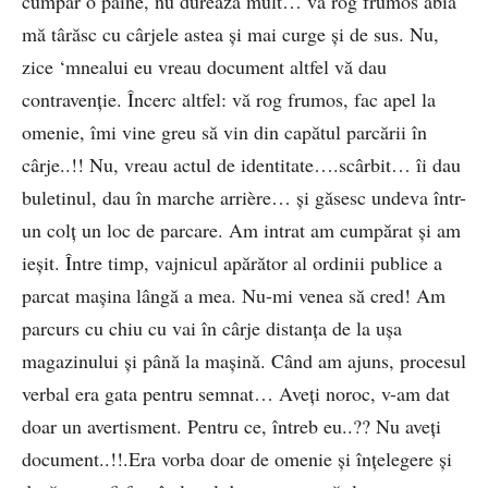
cumpăr o pâine, nu durează mult… vă rog frumos abia
mă târăsc cu cârjele astea și mai curge și de sus. Nu,
zice ‘mnealui eu vreau document altfel vă dau
contravenție. Încerc altfel: vă rog frumos, fac apel la
omenie, îmi vine greu să vin din capătul parcării în
cârje..!! Nu, vreau actul de identitate….scârbit… îi dau
buletinul, dau în marche arrière… și găsesc undeva într-
un colț un loc de parcare. Am intrat am cumpărat și am
ieșit. Între timp, vajnicul apărător al ordinii publice a
parcat mașina lângă a mea. Nu-mi venea să cred! Am
parcurs cu chiu cu vai în cârje distanța de la ușa
magazinului și până la mașină. Când am ajuns, procesul
verbal era gata pentru semnat… Aveți noroc, v-am dat
doar un avertisment. Pentru ce, întreb eu..?? Nu aveți
document..!!.Era vorba doar de omenie și înțelegere și