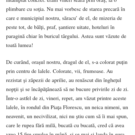
plimbare cu soția. Nu mai vorbesc de starea precară în
care e municipiul nostru, săracu’ de el, de mizeria de
peste tot, de bălți, praf, șantiere uitate, hoteluri în
paragină chiar în buricul târgului. Astea sunt văzute de
toată lumea!
De curând, orașul nostru, dragul de el, s-a colorat puțin
prin centru de lalele. Colorate, vii, frumoase. Au
rezistat și zăpezii de aprilie, au renăscut din înghețul
nopții și se încăpățânează să ne bucure privirile zi de zi.
Într-o astfel de zi, vineri, repet, am văzut printre aceste
lalele, în rondul din Piața Florescu, un neica nimeni, un
neavenit, un necivilizat, nici nu știu cum să îi mai spun,
care le rupea fără milă, bucată cu bucată, cred că avea
vreo 15 fire smulse în mână, și se mai și lauda în gura