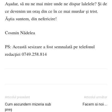
Așadar, să nu ne mai mire unde ne dispar lalelele? Și de
ce devenim un oraș din ce în ce mai murdar și trist.
Ăștia suntem, din nefericire!
Cosmin Nădelea
PS: Această sesizare a fost semnalată pe telefonul
redacției 0749.258.814
Articolul precedent
Articolul următor
Cum ascundem mizeria sub
Facem si noi …
preş