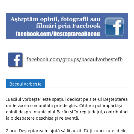
Bacaul Vorbeste
„Bacăul vorbește” este spațiul dedicat pe site-ul Deșteptarea
unde vocea comunității prinde glas. Cititorii pot împărtăși
opinii despre municipiul Bacău și întreg județul, contribuind
la o dezbatere deschisă și relevantă.
Ziarul Deșteptarea te ajută să fii auzit! Fă-ți cunoscute ideile,