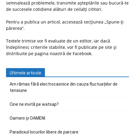
semnalează problemele, transmite așteptările sau bucură-te
de succesele cotidiene alături de ceilalți cititori.
Pentru a publica un articol, accesează secțiunea „Spune-ți
părerea”.
Textele trimise vor fi evaluate de un editor, iar dacă
îndeplinesc criteriile stabilite, vor fi publicate pe site și
distribuite pe pagina noastră de Facebook.
Ultimele articole
Am rămas fără electrocasnice din cauza fluctuațiilor de
tensiune
Cine ne invită pe watsap?
Oameni și OAMENI
Paradoxul locurilor libere de parcare