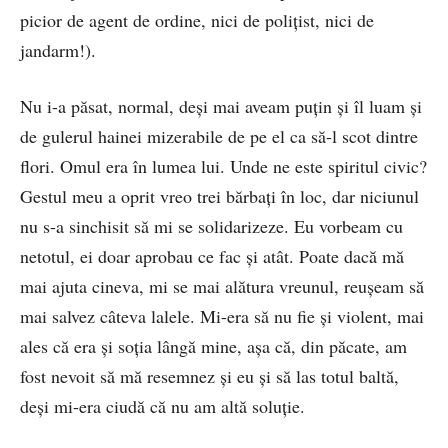
picior de agent de ordine, nici de polițist, nici de
jandarm!).
Nu i-a păsat, normal, deși mai aveam puțin și îl luam și
de gulerul hainei mizerabile de pe el ca să-l scot dintre
flori. Omul era în lumea lui. Unde ne este spiritul civic?
Gestul meu a oprit vreo trei bărbați în loc, dar niciunul
nu s-a sinchisit să mi se solidarizeze. Eu vorbeam cu
netotul, ei doar aprobau ce fac și atât. Poate dacă mă
mai ajuta cineva, mi se mai alătura vreunul, reușeam să
mai salvez câteva lalele. Mi-era să nu fie și violent, mai
ales că era și soția lângă mine, așa că, din păcate, am
fost nevoit să mă resemnez și eu și să las totul baltă,
deși mi-era ciudă că nu am altă soluție.