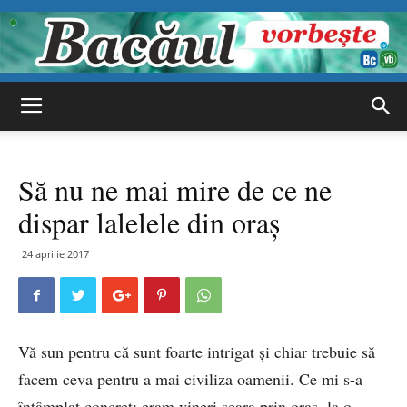
Bacăul
Să nu ne mai mire de ce ne
vorbește
dispar lalelele din oraș
24 aprilie 2017
Vă sun pentru că sunt foarte intrigat și chiar trebuie să
facem ceva pentru a mai civiliza oamenii. Ce mi s-a
întâmplat concret: eram vineri seara prin oraș, la o