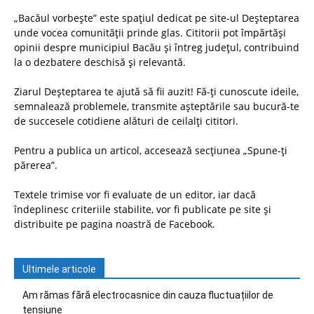
„Bacăul vorbește” este spațiul dedicat pe site-ul Deșteptarea
unde vocea comunității prinde glas. Cititorii pot împărtăși
opinii despre municipiul Bacău și întreg județul, contribuind
la o dezbatere deschisă și relevantă.
Ziarul Deșteptarea te ajută să fii auzit! Fă-ți cunoscute ideile,
semnalează problemele, transmite așteptările sau bucură-te
de succesele cotidiene alături de ceilalți cititori.
Pentru a publica un articol, accesează secțiunea „Spune-ți
părerea”.
Textele trimise vor fi evaluate de un editor, iar dacă
îndeplinesc criteriile stabilite, vor fi publicate pe site și
distribuite pe pagina noastră de Facebook.
Ultimele articole
Am rămas fără electrocasnice din cauza fluctuațiilor de
tensiune