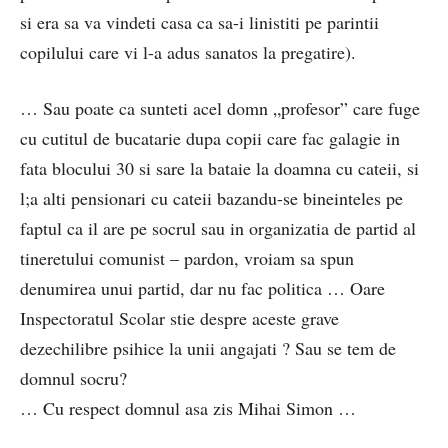
si era sa va vindeti casa ca sa-i linistiti pe parintii
copilului care vi l-a adus sanatos la pregatire).
… Sau poate ca sunteti acel domn „profesor” care fuge
cu cutitul de bucatarie dupa copii care fac galagie in
fata blocului 30 si sare la bataie la doamna cu cateii, si
l;a alti pensionari cu cateii bazandu-se bineinteles pe
faptul ca il are pe socrul sau in organizatia de partid al
tineretului comunist – pardon, vroiam sa spun
denumirea unui partid, dar nu fac politica … Oare
Inspectoratul Scolar stie despre aceste grave
dezechilibre psihice la unii angajati ? Sau se tem de
domnul socru?
… Cu respect domnul asa zis Mihai Simon …