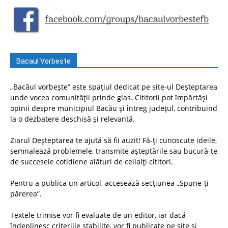
Bacaul Vorbeste
„Bacăul vorbește” este spațiul dedicat pe site-ul Deșteptarea
unde vocea comunității prinde glas. Cititorii pot împărtăși
opinii despre municipiul Bacău și întreg județul, contribuind
la o dezbatere deschisă și relevantă.
Ziarul Deșteptarea te ajută să fii auzit! Fă-ți cunoscute ideile,
semnalează problemele, transmite așteptările sau bucură-te
de succesele cotidiene alături de ceilalți cititori.
Pentru a publica un articol, accesează secțiunea „Spune-ți
părerea”.
Textele trimise vor fi evaluate de un editor, iar dacă
îndeplinesc criteriile stabilite, vor fi publicate pe site și