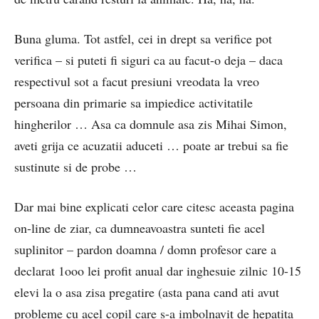
Buna gluma. Tot astfel, cei in drept sa verifice pot
verifica – si puteti fi siguri ca au facut-o deja – daca
respectivul sot a facut presiuni vreodata la vreo
persoana din primarie sa impiedice activitatile
hingherilor … Asa ca domnule asa zis Mihai Simon,
aveti grija ce acuzatii aduceti … poate ar trebui sa fie
sustinute si de probe …
Dar mai bine explicati celor care citesc aceasta pagina
on-line de ziar, ca dumneavoastra sunteti fie acel
suplinitor – pardon doamna / domn profesor care a
declarat 1ooo lei profit anual dar inghesuie zilnic 10-15
elevi la o asa zisa pregatire (asta pana cand ati avut
probleme cu acel copil care s-a imbolnavit de hepatita