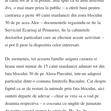
al carui sot ar fi la politie, asta spus ca sa aiba articolul
dvs. o mai mare priza la public – a oferit bani pentru
castrarea a peste 40 caini maidanezi din zona blocului
30 de pe acea Alee – documentele regasindu-se fie la
Serviciul Ecarisaj al Primariei, fie la cabinetele
doctorilor particulari care au efectuat aceste activitati –
si pot fi puse la dispozitia celor interesati.
De asemenea, tot aceasta familie asigura cazarea si
hrana unui numar de 15 caini maidanezi adunati tot din
fata blocului 30 de pe Aleea Parcului, intr-un adapost
particular dintr-o comuna limitrofa Bacaului. Cat despre
faptul ca ar da resturi la animale prin fata blocului, aici
sunteti departe de adevar – chiar as vrea sa o vad pe
doamna respectiva – o cocoana cu unghii de jumatate
de metru carand resturi la animale. Ha, ha, ha.