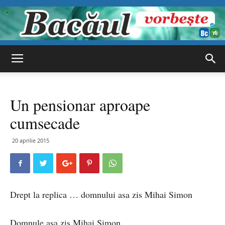
Bacăul
Un pensionar aproape
vorbește
cumsecade
20 aprilie 2015
Drept la replica … domnului asa zis Mihai Simon
Domnule asa zis Mihai Simon,