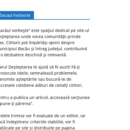
Bacaul Vorbeste
acăul vorbește” este spațiul dedicat pe site-ul
eșteptarea unde vocea comunității prinde
as. Cititorii pot împărtăși opinii despre
nicipiul Bacău și întreg județul, contribuind
 o dezbatere deschisă și relevantă.
arul Deșteptarea te ajută să fii auzit! Fă-ți
unoscute ideile, semnalează problemele,
ansmite așteptările sau bucură-te de
ccesele cotidiene alături de ceilalți cititori.
ntru a publica un articol, accesează secțiunea
pune-ți părerea”.
xtele trimise vor fi evaluate de un editor, iar
că îndeplinesc criteriile stabilite, vor fi
blicate pe site și distribuite pe pagina