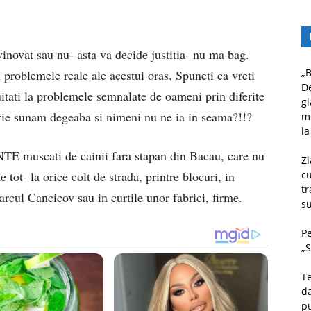
inovat sau nu- asta va decide justitia- nu ma bag.
„B
i problemele reale ale acestui oras. Spuneti ca vreti
D
itati la problemele semnalate de oameni prin diferite
gl
marie sunam degeaba si nimeni nu ne ia in seama?!!?
mu
la
TE muscati de cainii fara stapan din Bacau, care nu
Zi
 tot- la orice colt de strada, printre blocuri, in
c
tr
Parcul Cancicov sau in curtile unor fabrici, firme.
su
Pe
„S
Te
da
pu