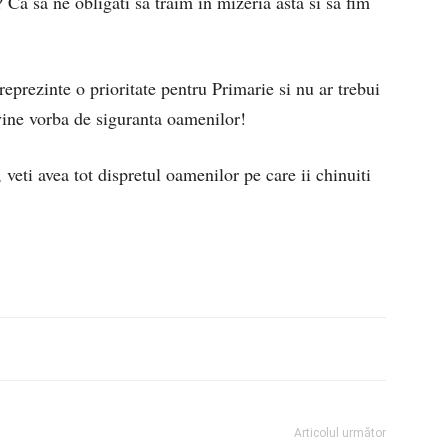
 Ca sa ne obligati sa traim in mizeria asta si sa fim
eprezinte o prioritate pentru Primarie si nu ar trebui
vine vorba de siguranta oamenilor!
veti avea tot dispretul oamenilor pe care ii chinuiti
Articolul următor