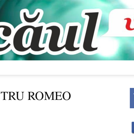
Bacăul
NTRU ROMEO
vorbește