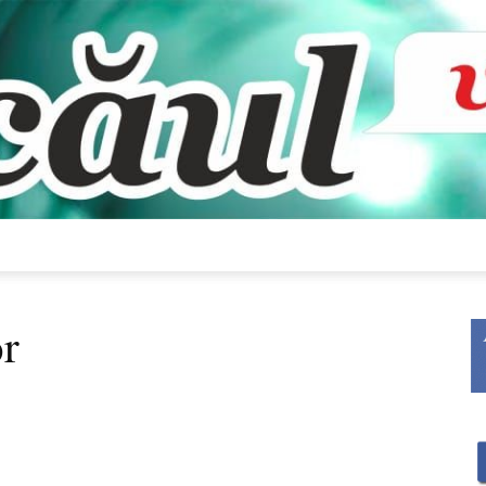
Bacăul
or
vorbește