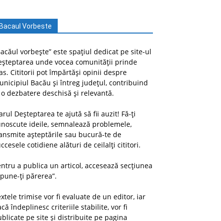
Bacaul Vorbeste
acăul vorbește” este spațiul dedicat pe site-ul
eșteptarea unde vocea comunității prinde
as. Cititorii pot împărtăși opinii despre
nicipiul Bacău și întreg județul, contribuind
 o dezbatere deschisă și relevantă.
arul Deșteptarea te ajută să fii auzit! Fă-ți
unoscute ideile, semnalează problemele,
ansmite așteptările sau bucură-te de
ccesele cotidiene alături de ceilalți cititori.
ntru a publica un articol, accesează secțiunea
pune-ți părerea”.
xtele trimise vor fi evaluate de un editor, iar
că îndeplinesc criteriile stabilite, vor fi
blicate pe site și distribuite pe pagina