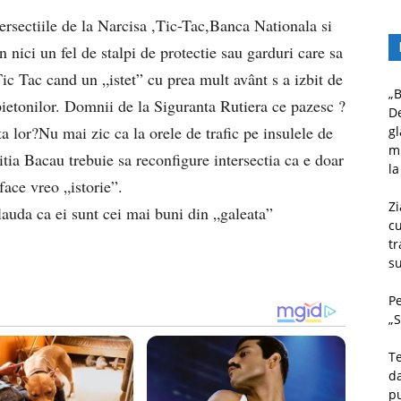
ersectiile de la Narcisa ,Tic-Tac,Banca Nationala si
 nici un fel de stalpi de protectie sau garduri care sa
Tic Tac cand un „istet” cu prea mult avânt s a izbit de
„B
 pietonilor. Domnii de la Siguranta Rutiera ce pazesc ?
D
a lor?Nu mai zic ca la orele de trafic pe insulele de
gl
mu
itia Bacau trebuie sa reconfigure intersectia ca e doar
la
face vreo „istorie”.
Zi
lauda ca ei sunt cei mai buni din „galeata”
c
tr
su
Pe
„S
Te
da
pu