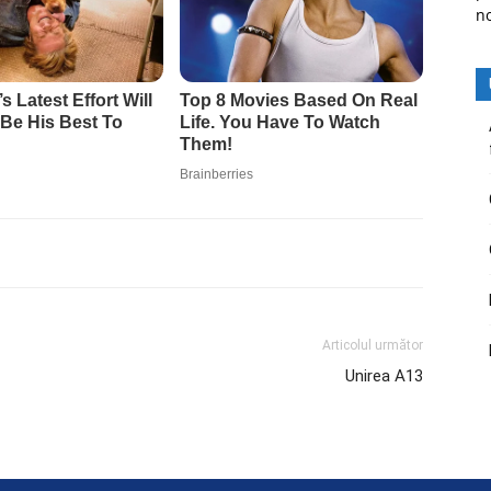
n
Articolul următor
Unirea A13