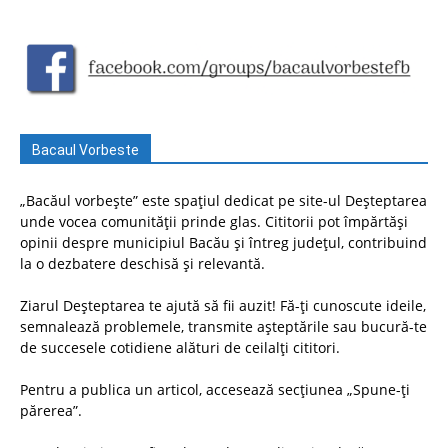
Bacaul Vorbeste
„Bacăul vorbește” este spațiul dedicat pe site-ul Deșteptarea
unde vocea comunității prinde glas. Cititorii pot împărtăși
opinii despre municipiul Bacău și întreg județul, contribuind
la o dezbatere deschisă și relevantă.
Ziarul Deșteptarea te ajută să fii auzit! Fă-ți cunoscute ideile,
semnalează problemele, transmite așteptările sau bucură-te
de succesele cotidiene alături de ceilalți cititori.
Pentru a publica un articol, accesează secțiunea „Spune-ți
părerea”.