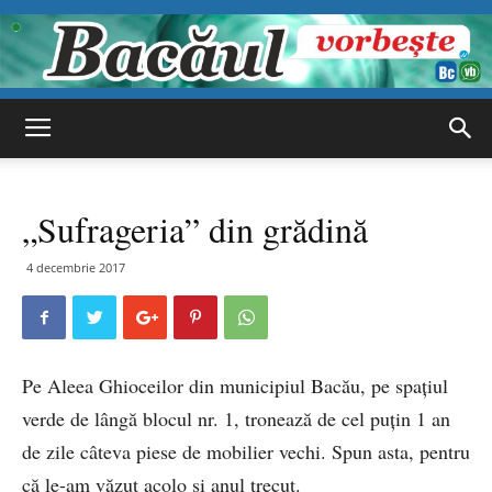
Bacăul
„Sufrageria” din grădină
vorbește
4 decembrie 2017
Pe Aleea Ghioceilor din municipiul Bacău, pe spațiul
verde de lângă blocul nr. 1, tronează de cel puțin 1 an
de zile câteva piese de mobilier vechi. Spun asta, pentru
că le-am văzut acolo și anul trecut.