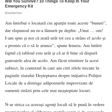
Am întrebat o locatară cui aparțin toate aceste “bunuri”,
dar răspunsul nu m-a lămurit pe deplin: „Unui … om!
I-am spus și noi că arată urât tot cea a strâns el acolo și
a promis că o să le arunce”, spune femeia. Am întărit
faptul că tabloul este urât și că ar fi bine să dispară
gunoaiele alea de acolo. Am făcut trimitere la acest
subiect, în contextul în care am citit zilele trecute în
paginile ziarului Deșteptarea despre inițiativa Poliției
Locale de a distruge adăposturile improvizate de
oamenii străzii prin cele mai neașteptate locuri.
N-ar strica ca aceeași agenți locali să le pună în vedere
proprietarilor să elibereze spațiile verzi și de gunoaiele