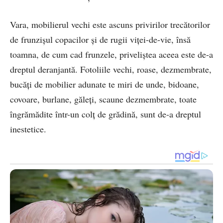
Vara, mobilierul vechi este ascuns privirilor trecătorilor
de frunzișul copacilor și de rugii viței-de-vie, însă
toamna, de cum cad frunzele, priveliștea aceea este de-a
dreptul deranjantă. Fotoliile vechi, roase, dezmembrate,
bucăți de mobilier adunate te miri de unde, bidoane,
covoare, burlane, găleți, scaune dezmembrate, toate
îngrămădite într-un colț de grădină, sunt de-a dreptul
inestetice.