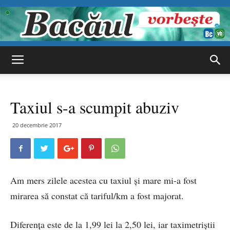
Bacăul
Taxiul s-a scumpit abuziv
vorbește
20 decembrie 2017
Am mers zilele acestea cu taxiul și mare mi-a fost
mirarea să constat că tariful/km a fost majorat.
Diferența este de la 1,99 lei la 2,50 lei, iar taximetriștii