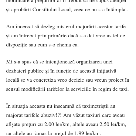
modificare a prețurilor ar fi trebuit să fie supus atenției
și aprobării Consiliului Local, ceea ce nu s-a întâmplat.
Am încercat să dezleg misterul majorării acestor tarife
și am întrebat prin primărie dacă s-a dat vreo astfel de
dispoziție sau cum s-o chema ea.
Mi s-a spus că se intenționează organizarea unei
dezbateri publice și în funcție de această inițiativă
locală se va concretiza vreo decizie sau vreun proiect în
sensul modificării tarifelor la serviciile în regim de taxi.
În situația aceasta nu înseamnă că taximetriștii au
majorat tarifele abuziv!?! Am văzut taxiuri care aveau
afișate prețuri cu 2.00 lei/km, altele aveau 2,50 lei/km,
iar altele au rămas la prețul de 1,99 lei/km.