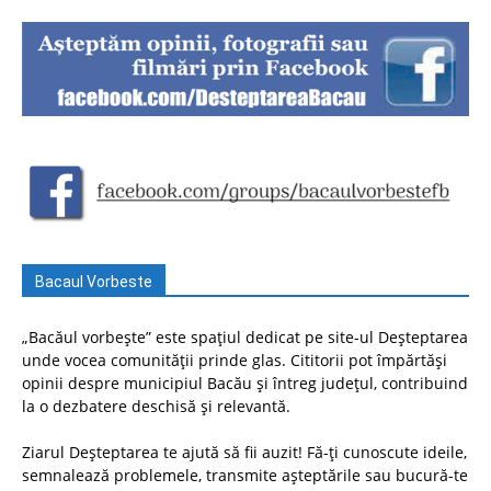
Bacaul Vorbeste
„Bacăul vorbește” este spațiul dedicat pe site-ul Deșteptarea
unde vocea comunității prinde glas. Cititorii pot împărtăși
opinii despre municipiul Bacău și întreg județul, contribuind
la o dezbatere deschisă și relevantă.
Ziarul Deșteptarea te ajută să fii auzit! Fă-ți cunoscute ideile,
semnalează problemele, transmite așteptările sau bucură-te