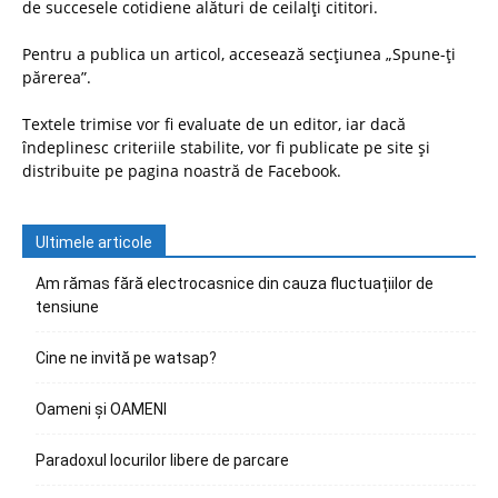
de succesele cotidiene alături de ceilalți cititori.
Pentru a publica un articol, accesează secțiunea „Spune-ți
părerea”.
Textele trimise vor fi evaluate de un editor, iar dacă
îndeplinesc criteriile stabilite, vor fi publicate pe site și
distribuite pe pagina noastră de Facebook.
Ultimele articole
Am rămas fără electrocasnice din cauza fluctuațiilor de
tensiune
Cine ne invită pe watsap?
Oameni și OAMENI
Paradoxul locurilor libere de parcare