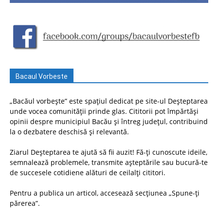
Bacaul Vorbeste
„Bacăul vorbește” este spațiul dedicat pe site-ul Deșteptarea
unde vocea comunității prinde glas. Cititorii pot împărtăși
opinii despre municipiul Bacău și întreg județul, contribuind
la o dezbatere deschisă și relevantă.
Ziarul Deșteptarea te ajută să fii auzit! Fă-ți cunoscute ideile,
semnalează problemele, transmite așteptările sau bucură-te
de succesele cotidiene alături de ceilalți cititori.
Pentru a publica un articol, accesează secțiunea „Spune-ți
părerea”.