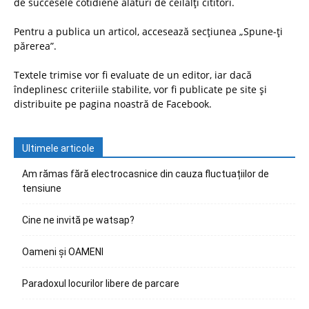
de succesele cotidiene alături de ceilalți cititori.
Pentru a publica un articol, accesează secțiunea „Spune-ți
părerea”.
Textele trimise vor fi evaluate de un editor, iar dacă
îndeplinesc criteriile stabilite, vor fi publicate pe site și
distribuite pe pagina noastră de Facebook.
Ultimele articole
Am rămas fără electrocasnice din cauza fluctuațiilor de
tensiune
Cine ne invită pe watsap?
Oameni și OAMENI
Paradoxul locurilor libere de parcare