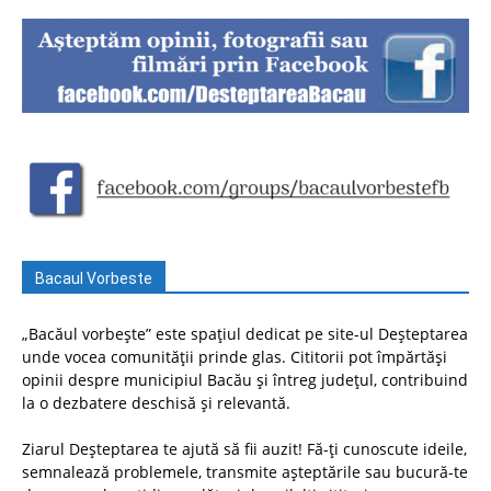
Bacaul Vorbeste
„Bacăul vorbește” este spațiul dedicat pe site-ul Deșteptarea
unde vocea comunității prinde glas. Cititorii pot împărtăși
opinii despre municipiul Bacău și întreg județul, contribuind
la o dezbatere deschisă și relevantă.
Ziarul Deșteptarea te ajută să fii auzit! Fă-ți cunoscute ideile,
semnalează problemele, transmite așteptările sau bucură-te