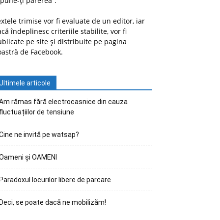
pune-ți părerea”.
xtele trimise vor fi evaluate de un editor, iar
că îndeplinesc criteriile stabilite, vor fi
blicate pe site și distribuite pe pagina
oastră de Facebook.
Ultimele articole
Am rămas fără electrocasnice din cauza
fluctuațiilor de tensiune
Cine ne invită pe watsap?
Oameni și OAMENI
Paradoxul locurilor libere de parcare
Deci, se poate dacă ne mobilizăm!