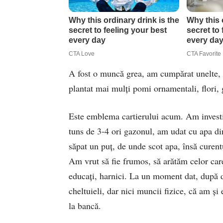
A fost o muncă grea, am cumpărat unelte,
plantat mai mulţi pomi ornamentali, flori, 
Este emblema cartierului acum. Am investit
tuns de 3-4 ori gazonul, am udat cu apa din
săpat un puţ, de unde scot apa, însă curen
Am vrut să fie frumos, să arătăm celor car
educaţi, harnici. La un moment dat, după d
cheltuieli, dar nici muncii fizice, că am şi
la bancă.