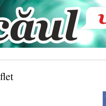
Bacăul
flet
vorbește