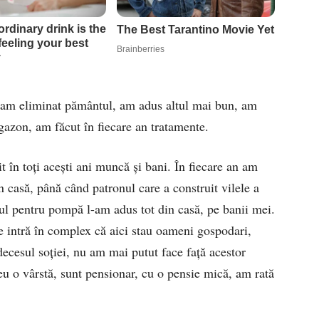
 am eliminat pământul, am adus altul mai bun, am
gazon, am făcut în fiecare an tratamente.
 în toţi aceşti ani muncă şi bani. În fiecare an am
 casă, până când patronul care a construit vilele a
tul pentru pompă l-am adus tot din casă, pe banii mei.
e intră în complex că aici stau oameni gospodari,
ecesul soţiei, nu am mai putut face faţă acestor
 eu o vârstă, sunt pensionar, cu o pensie mică, am rată