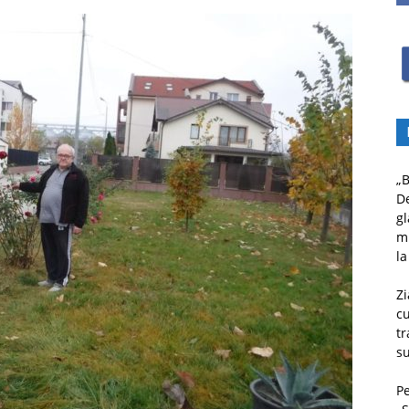
„B
D
gl
mu
la
Zi
c
tr
su
Pe