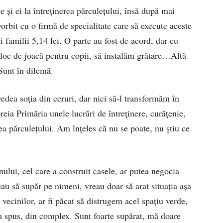
e şi ei la întreţinerea părculeţului, însă după mai
orbit cu o firmă de specialitate care să execute aceste
 familii 5,14 lei. O parte au fost de acord, dar cu
n loc de joacă pentru copii, să instalăm grătare…Altă
 Sunt în dilemă.
vedea soţia din ceruri, dar nici să-l transformăm în
ia Primăria unele lucrări de întreţinere, curăţenie,
a părculeţului. Am înţeles că nu se poate, nu ştiu ce
ului, cel care a construit casele, ar putea negocia
au să supăr pe nimeni, vreau doar să arat situaţia aşa
vecinilor, ar fi păcat să distrugem acel spaţiu verde,
 spus, din complex. Sunt foarte supărat, mă doare