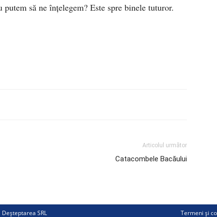
u putem să ne înţelegem? Este spre binele tuturor.
Articolul următor
Catacombele Bacăului
ii Deșteptarea SRL
Termeni și co