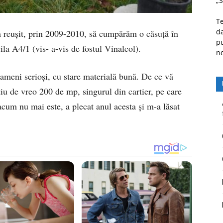
„S
Te
da
 reuşit, prin 2009-2010, să cumpărăm o căsuţă în
pu
la A4/1 (vis- a-vis de fostul Vinalcol).
n
oameni serioşi, cu stare materială bună. De ce vă
ţiu de vreo 200 de mp, singurul din cartier, pe care
ă acum nu mai este, a plecat anul acesta şi m-a lăsat