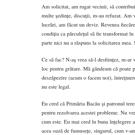
Am solicitat, am rugat vecinii, să contribui
multe şedinţe, discuţii, m-au refuzat. Am v
lucrări, am făcut un deviz. Revenea fiecărei
condiţia ca părculeţul să fie transformat î
parte nici nu a răspuns la solicitarea mea.
Ce să fac? N-aş vrea să-l desfiinţez, m-ar 
loc pentru grătare. Mă gândeam că poate pre
deszăpezire (acum o facem noi), întreţinere
nu este legal.
Eu cred că Primăria Bacău şi patronul teren
pentru rezolvarea acestei probleme. Nu vre
cum este. Eu mai cred în buna înţelegere a 
acea oază de fumuseţe, singurul, cum v-am