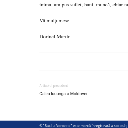
inima, am pus suflet, bani, muncă, chiar n
Vă mulţumesc.
Dorinel Martin
Articolul precedent
Calea luuunga a Moldovei…
© "Bacăul Vorbeste" este marcă înregistrată a societăț