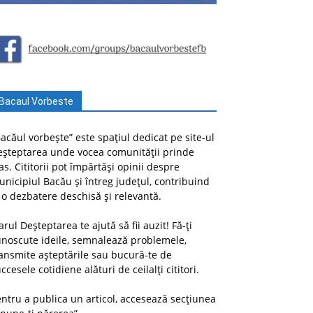
Bacaul Vorbeste
acăul vorbește” este spațiul dedicat pe site-ul
eșteptarea unde vocea comunității prinde
as. Cititorii pot împărtăși opinii despre
nicipiul Bacău și întreg județul, contribuind
 o dezbatere deschisă și relevantă.
arul Deșteptarea te ajută să fii auzit! Fă-ți
unoscute ideile, semnalează problemele,
ansmite așteptările sau bucură-te de
ccesele cotidiene alături de ceilalți cititori.
ntru a publica un articol, accesează secțiunea