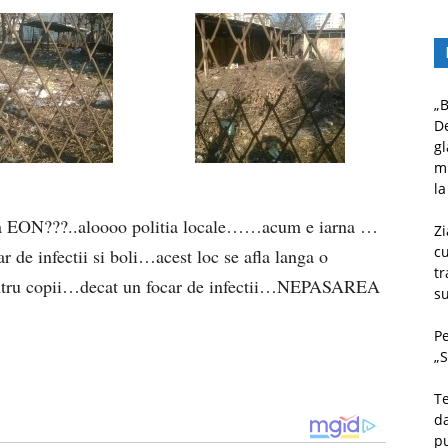
„B
D
gl
mu
la
 EON???..aloooo politia locale……acum e iarna …
Zi
c
r de infectii si boli…acest loc se afla langa o
tr
entru copii…decat un focar de infectii…NEPASAREA
su
Pe
„S
Te
da
pu