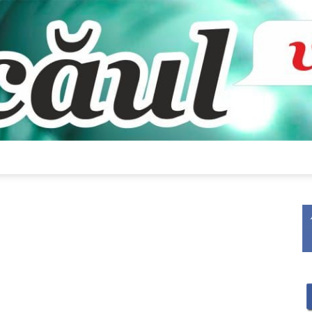
Bacăul
vorbește