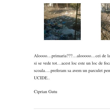
Aloooo…primaria???…alooooo…cei de la
si se vede tot…acest loc este un loc de foca
scoala….preferam sa avem un parculet p
UCIDE..
Ciprian Gutu