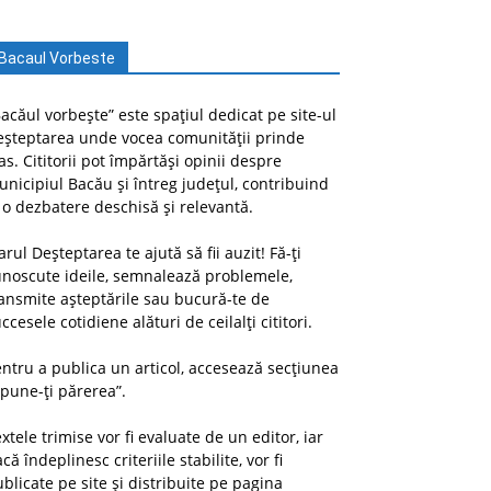
Bacaul Vorbeste
acăul vorbește” este spațiul dedicat pe site-ul
eșteptarea unde vocea comunității prinde
as. Cititorii pot împărtăși opinii despre
nicipiul Bacău și întreg județul, contribuind
 o dezbatere deschisă și relevantă.
arul Deșteptarea te ajută să fii auzit! Fă-ți
unoscute ideile, semnalează problemele,
ansmite așteptările sau bucură-te de
ccesele cotidiene alături de ceilalți cititori.
ntru a publica un articol, accesează secțiunea
pune-ți părerea”.
xtele trimise vor fi evaluate de un editor, iar
că îndeplinesc criteriile stabilite, vor fi
blicate pe site și distribuite pe pagina