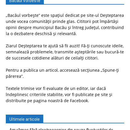
Bacaul Vorbeste
„Bacăul vorbește” este spațiul dedicat pe site-ul Deșteptarea
unde vocea comunității prinde glas. Cititorii pot împărtăși
opinii despre municipiul Bacău și întreg județul, contribuind
la o dezbatere deschisă și relevantă.
Ziarul Deșteptarea te ajută să fii auzit! Fă-ți cunoscute ideile,
semnalează problemele, transmite așteptările sau bucură-te
de succesele cotidiene alături de ceilalți cititori.
Pentru a publica un articol, accesează secțiunea „Spune-ți
părerea”.
Textele trimise vor fi evaluate de un editor, iar dacă
îndeplinesc criteriile stabilite, vor fi publicate pe site și
distribuite pe pagina noastră de Facebook.
Ultimele articole