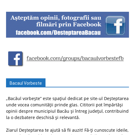
Bacaul Vorbeste
„Bacăul vorbește” este spațiul dedicat pe site-ul Deșteptarea
unde vocea comunității prinde glas. Cititorii pot împărtăși
opinii despre municipiul Bacău și întreg județul, contribuind
la o dezbatere deschisă și relevantă.
Ziarul Deșteptarea te ajută să fii auzit! Fă-ți cunoscute ideile,