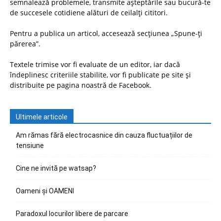
semnalează problemele, transmite așteptările sau bucură-te
de succesele cotidiene alături de ceilalți cititori.
Pentru a publica un articol, accesează secțiunea „Spune-ți
părerea”.
Textele trimise vor fi evaluate de un editor, iar dacă
îndeplinesc criteriile stabilite, vor fi publicate pe site și
distribuite pe pagina noastră de Facebook.
Ultimele articole
Am rămas fără electrocasnice din cauza fluctuațiilor de
tensiune
Cine ne invită pe watsap?
Oameni și OAMENI
Paradoxul locurilor libere de parcare