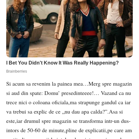
Si acum sa revenim la painea mea…Merg spre magazin
si aud din spate: Domu’ presedinteeee!… Vazand ca nu
trece nici o coloana oficiala,ma strapunge gandul ca iar
va trebui sa explic de ce „nu dau apa calda?”.Asa si
este,iar drumul spre magazin se transforma intr-un dus-
intors de 50-60 de minute,pline de explicatii,pe care am