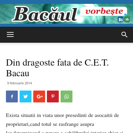
Bacăul
Din dragoste fata de C.E.T.
vorbește
Bacau
9 februarie 2014
Exista situatii in viata unor presedinti de asocaitii de
proprietari,cand totul se rasfrange asupra
lor,determinand o rupere a echilibrului interior,chiar si