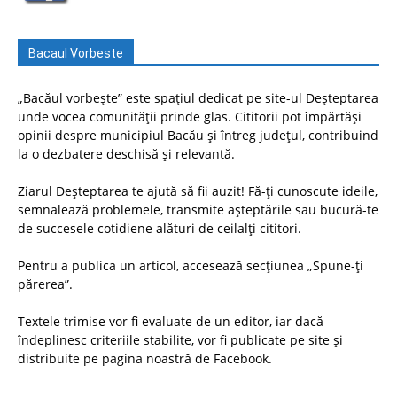
Bacaul Vorbeste
„Bacăul vorbește” este spațiul dedicat pe site-ul Deșteptarea
unde vocea comunității prinde glas. Cititorii pot împărtăși
opinii despre municipiul Bacău și întreg județul, contribuind
la o dezbatere deschisă și relevantă.
Ziarul Deșteptarea te ajută să fii auzit! Fă-ți cunoscute ideile,
semnalează problemele, transmite așteptările sau bucură-te
de succesele cotidiene alături de ceilalți cititori.
Pentru a publica un articol, accesează secțiunea „Spune-ți
părerea”.
Textele trimise vor fi evaluate de un editor, iar dacă
îndeplinesc criteriile stabilite, vor fi publicate pe site și
distribuite pe pagina noastră de Facebook.