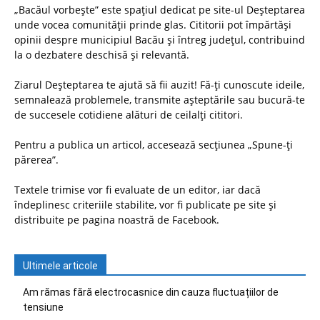
„Bacăul vorbește” este spațiul dedicat pe site-ul Deșteptarea
unde vocea comunității prinde glas. Cititorii pot împărtăși
opinii despre municipiul Bacău și întreg județul, contribuind
la o dezbatere deschisă și relevantă.
Ziarul Deșteptarea te ajută să fii auzit! Fă-ți cunoscute ideile,
semnalează problemele, transmite așteptările sau bucură-te
de succesele cotidiene alături de ceilalți cititori.
Pentru a publica un articol, accesează secțiunea „Spune-ți
părerea”.
Textele trimise vor fi evaluate de un editor, iar dacă
îndeplinesc criteriile stabilite, vor fi publicate pe site și
distribuite pe pagina noastră de Facebook.
Ultimele articole
Am rămas fără electrocasnice din cauza fluctuațiilor de
tensiune