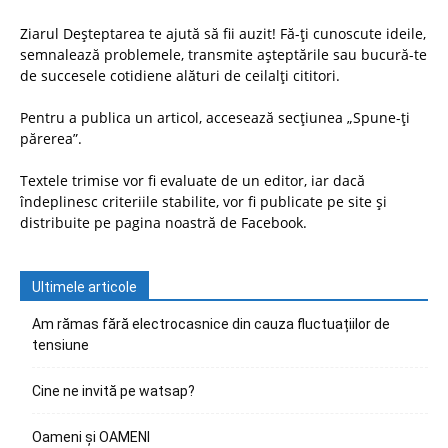
Ziarul Deșteptarea te ajută să fii auzit! Fă-ți cunoscute ideile,
semnalează problemele, transmite așteptările sau bucură-te
de succesele cotidiene alături de ceilalți cititori.
Pentru a publica un articol, accesează secțiunea „Spune-ți
părerea”.
Textele trimise vor fi evaluate de un editor, iar dacă
îndeplinesc criteriile stabilite, vor fi publicate pe site și
distribuite pe pagina noastră de Facebook.
Ultimele articole
Am rămas fără electrocasnice din cauza fluctuațiilor de
tensiune
Cine ne invită pe watsap?
Oameni și OAMENI