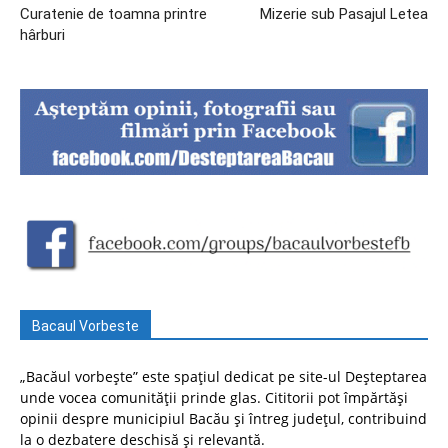
Curatenie de toamna printre
Mizerie sub Pasajul Letea
hârburi
Bacaul Vorbeste
„Bacăul vorbește” este spațiul dedicat pe site-ul Deșteptarea
unde vocea comunității prinde glas. Cititorii pot împărtăși
opinii despre municipiul Bacău și întreg județul, contribuind
la o dezbatere deschisă și relevantă.