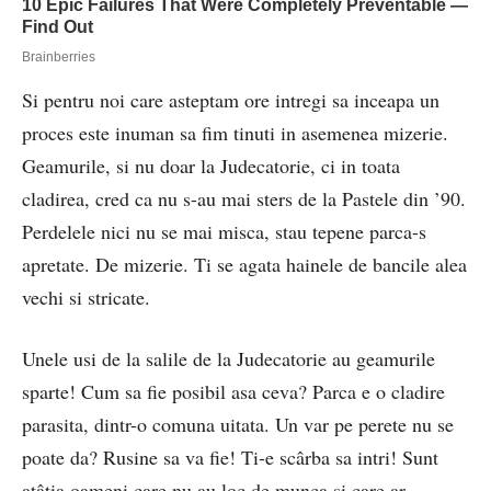
Si pentru noi care asteptam ore intregi sa inceapa un
proces este inuman sa fim tinuti in asemenea mizerie.
Geamurile, si nu doar la Judecatorie, ci in toata
cladirea, cred ca nu s-au mai sters de la Pastele din ’90.
Perdelele nici nu se mai misca, stau tepene parca-s
apretate. De mizerie. Ti se agata hainele de bancile alea
vechi si stricate.
Unele usi de la salile de la Judecatorie au geamurile
sparte! Cum sa fie posibil asa ceva? Parca e o cladire
parasita, dintr-o comuna uitata. Un var pe perete nu se
poate da? Rusine sa va fie! Ti-e scârba sa intri! Sunt
atâtia oameni care nu au loc de munca si care ar