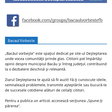
Bacaul Vorbeste
„Bacăul vorbește” este spațiul dedicat pe site-ul Deșteptarea
unde vocea comunității prinde glas. Cititorii pot împărtăși
opinii despre municipiul Bacău și întreg județul, contribuind
la o dezbatere deschisă și relevantă.
Ziarul Deșteptarea te ajută să fii auzit! Fă-ți cunoscute ideile,
semnalează problemele, transmite așteptările sau bucură-te
de succesele cotidiene alături de ceilalți cititori.
Pentru a publica un articol, accesează secțiunea „Spune-ți
părerea”.