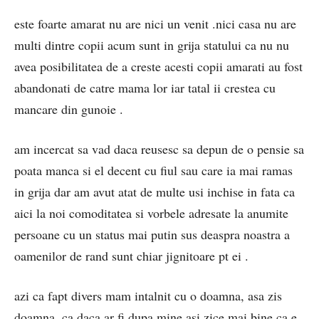
este foarte amarat nu are nici un venit .nici casa nu are
multi dintre copii acum sunt in grija statului ca nu nu
avea posibilitatea de a creste acesti copii amarati au fost
abandonati de catre mama lor iar tatal ii crestea cu
mancare din gunoie .
am incercat sa vad daca reusesc sa depun de o pensie sa
poata manca si el decent cu fiul sau care ia mai ramas
in grija dar am avut atat de multe usi inchise in fata ca
aici la noi comoditatea si vorbele adresate la anumite
persoane cu un status mai putin sus deaspra noastra a
oamenilor de rand sunt chiar jignitoare pt ei .
azi ca fapt divers mam intalnit cu o doamna, asa zis
doamna, ca daca ar fi dupa mine asi zice mai bine ca e