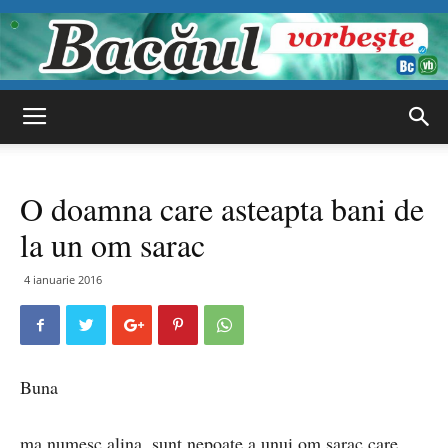
Bacăul
O doamna care asteapta bani de
vorbește
la un om sarac
4 ianuarie 2016
Buna
ma numesc alina, sunt nepoate a unui om sarac care