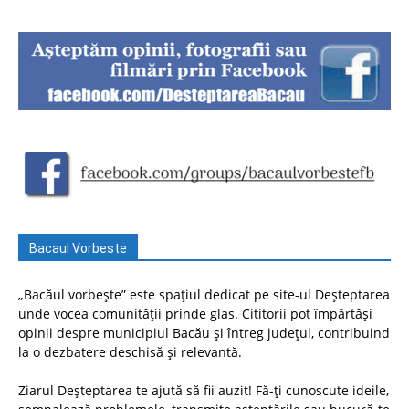
Bacaul Vorbeste
„Bacăul vorbește” este spațiul dedicat pe site-ul Deșteptarea
unde vocea comunității prinde glas. Cititorii pot împărtăși
opinii despre municipiul Bacău și întreg județul, contribuind
la o dezbatere deschisă și relevantă.
Ziarul Deșteptarea te ajută să fii auzit! Fă-ți cunoscute ideile,