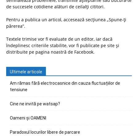
semnalează problemele, transmite așteptările sau bucură-te
de succesele cotidiene alături de ceilalți cititori.
Pentru a publica un articol, accesează secțiunea „Spune-ți
părerea”.
Textele trimise vor fi evaluate de un editor, iar dacă
îndeplinesc criteriile stabilite, vor fi publicate pe site și
distribuite pe pagina noastră de Facebook.
Ultimele articole
Am rămas fără electrocasnice din cauza fluctuațiilor de
tensiune
Cine ne invită pe watsap?
Oameni și OAMENI
Paradoxul locurilor libere de parcare