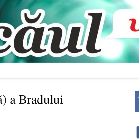
Bacăul
ă) a Bradului
vorbește