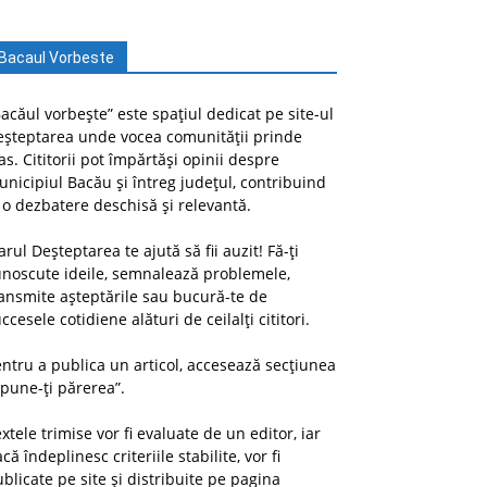
Bacaul Vorbeste
acăul vorbește” este spațiul dedicat pe site-ul
eșteptarea unde vocea comunității prinde
as. Cititorii pot împărtăși opinii despre
nicipiul Bacău și întreg județul, contribuind
 o dezbatere deschisă și relevantă.
arul Deșteptarea te ajută să fii auzit! Fă-ți
unoscute ideile, semnalează problemele,
ansmite așteptările sau bucură-te de
ccesele cotidiene alături de ceilalți cititori.
ntru a publica un articol, accesează secțiunea
pune-ți părerea”.
xtele trimise vor fi evaluate de un editor, iar
că îndeplinesc criteriile stabilite, vor fi
blicate pe site și distribuite pe pagina