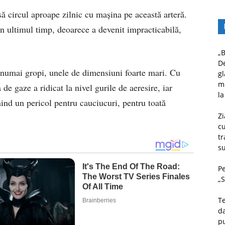
ă circul aproape zilnic cu maşina pe această arteră.
în ultimul timp, deoarece a devenit impracticabilă,
„B
D
, numai gropi, unele de dimensiuni foarte mari. Cu
gl
mu
e gaze a ridicat la nivel gurile de aeresire, iar
la
ind un pericol pentru cauciucuri, pentru toată
Zi
c
tr
su
Pe
„S
Te
da
pu