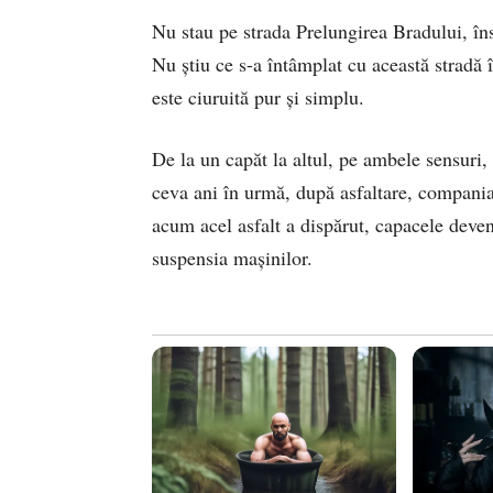
Nu stau pe strada Prelungirea Bradului, îns
Nu ştiu ce s-a întâmplat cu această stradă 
este ciuruită pur şi simplu.
De la un capăt la altul, pe ambele sensuri
ceva ani în urmă, după asfaltare, compania d
acum acel asfalt a dispărut, capacele deven
suspensia maşinilor.