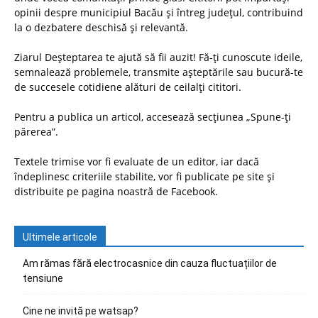
opinii despre municipiul Bacău și întreg județul, contribuind
la o dezbatere deschisă și relevantă.
Ziarul Deșteptarea te ajută să fii auzit! Fă-ți cunoscute ideile,
semnalează problemele, transmite așteptările sau bucură-te
de succesele cotidiene alături de ceilalți cititori.
Pentru a publica un articol, accesează secțiunea „Spune-ți
părerea”.
Textele trimise vor fi evaluate de un editor, iar dacă
îndeplinesc criteriile stabilite, vor fi publicate pe site și
distribuite pe pagina noastră de Facebook.
Ultimele articole
Am rămas fără electrocasnice din cauza fluctuațiilor de
tensiune
Cine ne invită pe watsap?