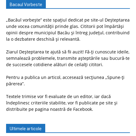
Bacaul Vorbeste
„Bacăul vorbește” este spațiul dedicat pe site-ul Deșteptarea
unde vocea comunității prinde glas. Cititorii pot împărtăși
opinii despre municipiul Bacău și întreg județul, contribuind
la o dezbatere deschisă și relevantă.
Ziarul Deșteptarea te ajută să fii auzit! Fă-ți cunoscute ideile,
semnalează problemele, transmite așteptările sau bucură-te
de succesele cotidiene alături de ceilalți cititori.
Pentru a publica un articol, accesează secțiunea „Spune-ți
părerea”.
Textele trimise vor fi evaluate de un editor, iar dacă
îndeplinesc criteriile stabilite, vor fi publicate pe site și
distribuite pe pagina noastră de Facebook.
Ultimele articole