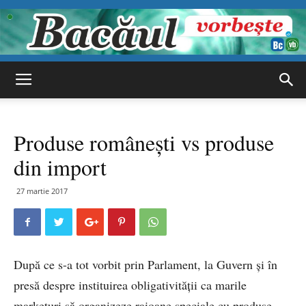
Bacăul
Produse româneşti vs produse
vorbește
din import
27 martie 2017
După ce s-a tot vorbit prin Parlament, la Guvern şi în
presă despre instituirea obligativităţii ca marile
marketuri să organizeze raioane speciale cu produse