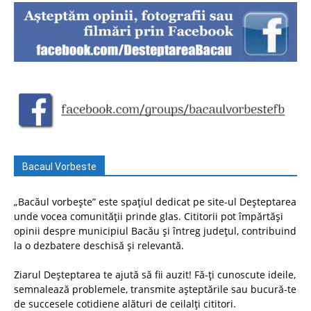
Bacaul Vorbeste
„Bacăul vorbește” este spațiul dedicat pe site-ul Deșteptarea
unde vocea comunității prinde glas. Cititorii pot împărtăși
opinii despre municipiul Bacău și întreg județul, contribuind
la o dezbatere deschisă și relevantă.
Ziarul Deșteptarea te ajută să fii auzit! Fă-ți cunoscute ideile,
semnalează problemele, transmite așteptările sau bucură-te
de succesele cotidiene alături de ceilalți cititori.