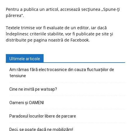
Pentru a publica un articol, accesează secțiunea „Spune-ți
părerea”.
Textele trimise vor fi evaluate de un editor, iar dacă
îndeplinesc criteriile stabilite, vor fi publicate pe site și
distribuite pe pagina noastră de Facebook.
Ultimele articole
Am rămas fără electrocasnice din cauza fluctuațiilor de
tensiune
Cine ne invită pe watsap?
Oameni și OAMENI
Paradoxul locurilor libere de parcare
Deci, se poate dacă ne mobilizăm!