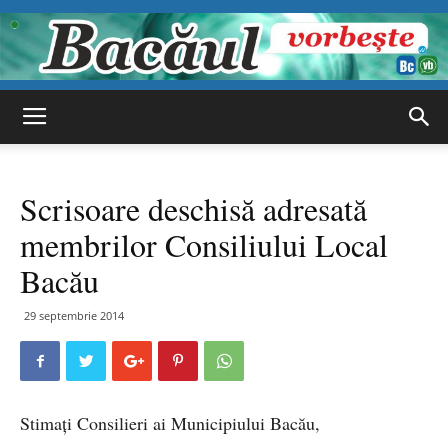
Bacăul
Scrisoare deschisă adresată
vorbește
membrilor Consiliului Local
Bacău
29 septembrie 2014
Stimați Consilieri ai Municipiului Bacău,