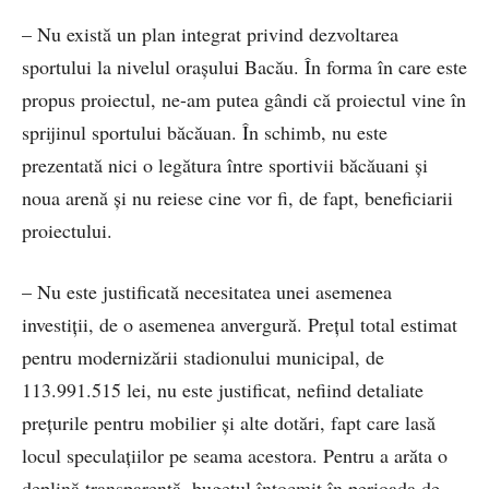
– Nu există un plan integrat privind dezvoltarea
sportului la nivelul orașului Bacău. În forma în care este
propus proiectul, ne-am putea gândi că proiectul vine în
sprijinul sportului băcăuan. În schimb, nu este
prezentată nici o legătura între sportivii băcăuani și
noua arenă și nu reiese cine vor fi, de fapt, beneficiarii
proiectului.
– Nu este justificată necesitatea unei asemenea
investiții, de o asemenea anvergură. Prețul total estimat
pentru modernizării stadionului municipal, de
113.991.515 lei, nu este justificat, nefiind detaliate
prețurile pentru mobilier și alte dotări, fapt care lasă
locul speculațiilor pe seama acestora. Pentru a arăta o
deplină transparență, bugetul întocmit în perioada de