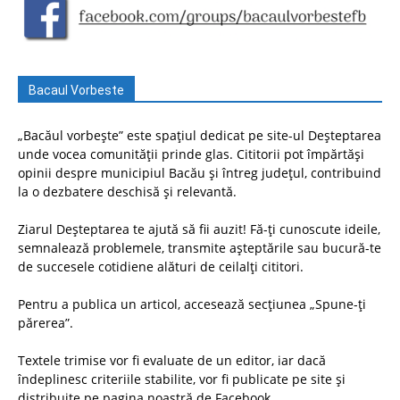
Bacaul Vorbeste
„Bacăul vorbește” este spațiul dedicat pe site-ul Deșteptarea
unde vocea comunității prinde glas. Cititorii pot împărtăși
opinii despre municipiul Bacău și întreg județul, contribuind
la o dezbatere deschisă și relevantă.
Ziarul Deșteptarea te ajută să fii auzit! Fă-ți cunoscute ideile,
semnalează problemele, transmite așteptările sau bucură-te
de succesele cotidiene alături de ceilalți cititori.
Pentru a publica un articol, accesează secțiunea „Spune-ți
părerea”.
Textele trimise vor fi evaluate de un editor, iar dacă
îndeplinesc criteriile stabilite, vor fi publicate pe site și
distribuite pe pagina noastră de Facebook.