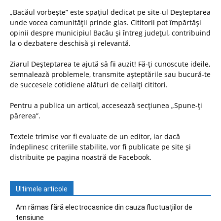
„Bacăul vorbește” este spațiul dedicat pe site-ul Deșteptarea
unde vocea comunității prinde glas. Cititorii pot împărtăși
opinii despre municipiul Bacău și întreg județul, contribuind
la o dezbatere deschisă și relevantă.
Ziarul Deșteptarea te ajută să fii auzit! Fă-ți cunoscute ideile,
semnalează problemele, transmite așteptările sau bucură-te
de succesele cotidiene alături de ceilalți cititori.
Pentru a publica un articol, accesează secțiunea „Spune-ți
părerea”.
Textele trimise vor fi evaluate de un editor, iar dacă
îndeplinesc criteriile stabilite, vor fi publicate pe site și
distribuite pe pagina noastră de Facebook.
Ultimele articole
Am rămas fără electrocasnice din cauza fluctuațiilor de
tensiune