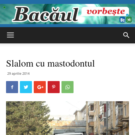
Bacăul
Slalom cu mastodontul
vorbește
29 aprilie 2014