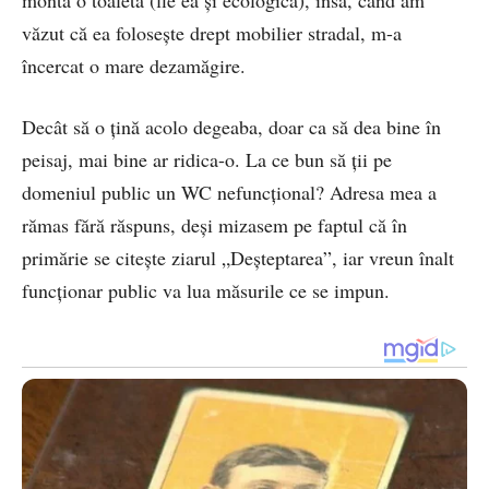
monta o toaletă (fie ea și ecologică), însă, când am
văzut că ea folosește drept mobilier stradal, m-a
încercat o mare dezamăgire.
Decât să o țină acolo degeaba, doar ca să dea bine în
peisaj, mai bine ar ridica-o. La ce bun să ții pe
domeniul public un WC nefuncțional? Adresa mea a
rămas fără răspuns, deși mizasem pe faptul că în
primărie se citește ziarul „Deșteptarea”, iar vreun înalt
funcționar public va lua măsurile ce se impun.