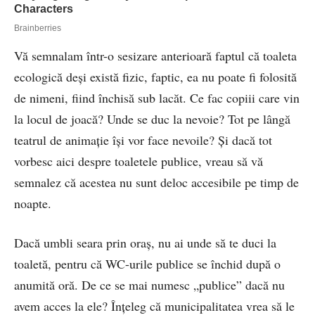
Vă semnalam într-o sesizare anterioară faptul că toaleta
ecologică deși există fizic, faptic, ea nu poate fi folosită
de nimeni, fiind închisă sub lacăt. Ce fac copiii care vin
la locul de joacă? Unde se duc la nevoie? Tot pe lângă
teatrul de animație își vor face nevoile? Și dacă tot
vorbesc aici despre toaletele publice, vreau să vă
semnalez că acestea nu sunt deloc accesibile pe timp de
noapte.
Dacă umbli seara prin oraș, nu ai unde să te duci la
toaletă, pentru că WC-urile publice se închid după o
anumită oră. De ce se mai numesc „publice” dacă nu
avem acces la ele? Înțeleg că municipalitatea vrea să le