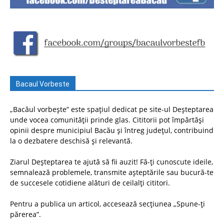
Bacaul Vorbeste
„Bacăul vorbește” este spațiul dedicat pe site-ul Deșteptarea
unde vocea comunității prinde glas. Cititorii pot împărtăși
opinii despre municipiul Bacău și întreg județul, contribuind
la o dezbatere deschisă și relevantă.
Ziarul Deșteptarea te ajută să fii auzit! Fă-ți cunoscute ideile,
semnalează problemele, transmite așteptările sau bucură-te
de succesele cotidiene alături de ceilalți cititori.
Pentru a publica un articol, accesează secțiunea „Spune-ți
părerea”.