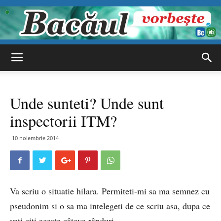
Bacăul
Unde sunteti? Unde sunt
vorbește
inspectorii ITM?
10 noiembrie 2014
Va scriu o situatie hilara. Permiteti-mi sa ma semnez cu
pseudonim si o sa ma intelegeti de ce scriu asa, dupa ce
veti citi aceste câteva rânduri.