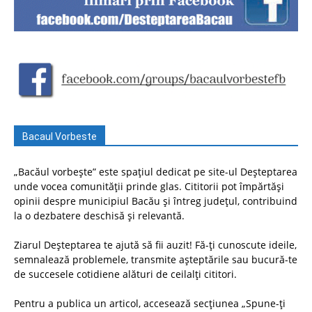
Bacaul Vorbeste
„Bacăul vorbește” este spațiul dedicat pe site-ul Deșteptarea
unde vocea comunității prinde glas. Cititorii pot împărtăși
opinii despre municipiul Bacău și întreg județul, contribuind
la o dezbatere deschisă și relevantă.
Ziarul Deșteptarea te ajută să fii auzit! Fă-ți cunoscute ideile,
semnalează problemele, transmite așteptările sau bucură-te
de succesele cotidiene alături de ceilalți cititori.
Pentru a publica un articol, accesează secțiunea „Spune-ți