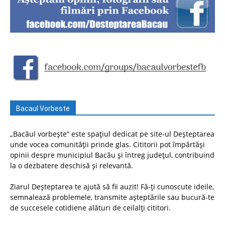
Bacaul Vorbeste
„Bacăul vorbește” este spațiul dedicat pe site-ul Deșteptarea
unde vocea comunității prinde glas. Cititorii pot împărtăși
opinii despre municipiul Bacău și întreg județul, contribuind
la o dezbatere deschisă și relevantă.
Ziarul Deșteptarea te ajută să fii auzit! Fă-ți cunoscute ideile,
semnalează problemele, transmite așteptările sau bucură-te
de succesele cotidiene alături de ceilalți cititori.